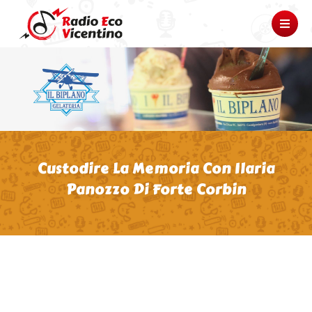
Custodire La Memoria Con Ilaria
Panozzo Di Forte Corbin